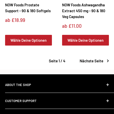
NOW Foods Prostate
NOW Foods Ashwagandha
Support - 90 & 180 Softgels
Extract 450 mg - 90 & 180
Veg Capsules
Sonderpreis
ab
£18.99
Sonderpreis
ab
£11.00
Wähle Deine Optionen
Wähle Deine Optionen
Seite 1 / 4
Nächste Seite
ABOUT THE SHOP
The Standard Over the Sale.
CUSTOMER SUPPORT
Most retailers stock what's trending. We stock what works.
Contact Us