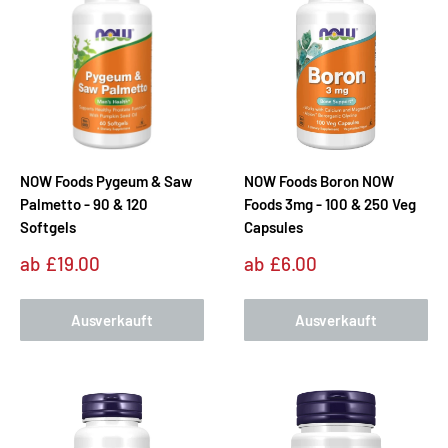
NOW Foods Pygeum & Saw
NOW Foods Boron NOW
Palmetto - 90 & 120
Foods 3mg - 100 & 250 Veg
Softgels
Capsules
Sonderpreis
Sonderpreis
ab
£19.00
ab
£6.00
Ausverkauft
Ausverkauft