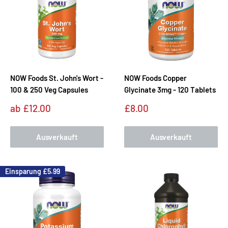
NOW Foods St. John's Wort -
NOW Foods Copper
100 & 250 Veg Capsules
Glycinate 3mg - 120 Tablets
Sonderpreis
Sonderpreis
ab
£12.00
£8.00
Ausverkauft
Ausverkauft
Einsparung
£5.99