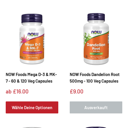
NOW Foods Mega D-3 & MK-
NOW Foods Dandelion Root
7 - 60 & 120 Veg Capsules
500mg - 100 Veg Capsules
Sonderpreis
Sonderpreis
ab
£16.00
£9.00
Wähle Deine Optionen
Ausverkauft