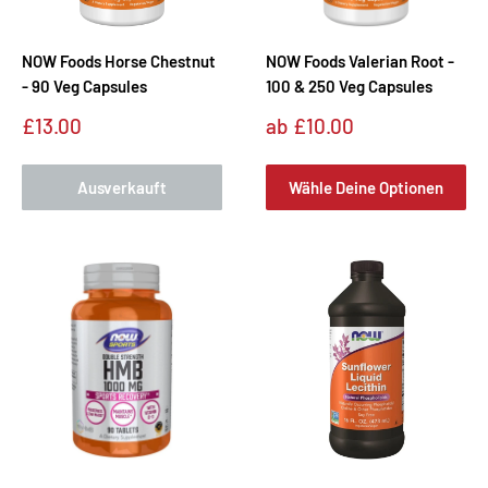
NOW Foods Horse Chestnut
NOW Foods Valerian Root -
- 90 Veg Capsules
100 & 250 Veg Capsules
Sonderpreis
Sonderpreis
£13.00
ab
£10.00
Ausverkauft
Wähle Deine Optionen