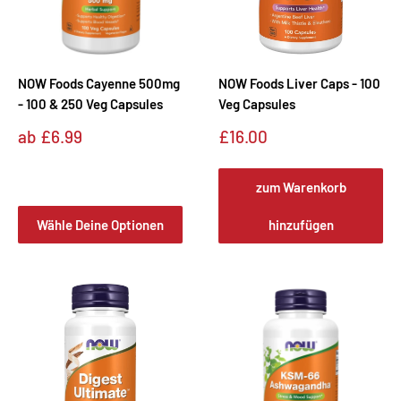
NOW Foods Cayenne 500mg
NOW Foods Liver Caps - 100
- 100 & 250 Veg Capsules
Veg Capsules
Sonderpreis
Sonderpreis
ab
£6.99
£16.00
zum Warenkorb
Wähle Deine Optionen
hinzufügen