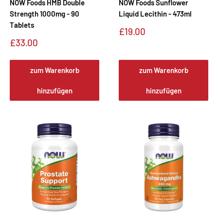
NOW Foods HMB Double
NOW Foods Sunflower
Strength 1000mg - 90
Liquid Lecithin - 473ml
Tablets
Sonderpreis
£19.00
Sonderpreis
£33.00
zum Warenkorb
zum Warenkorb
hinzufügen
hinzufügen