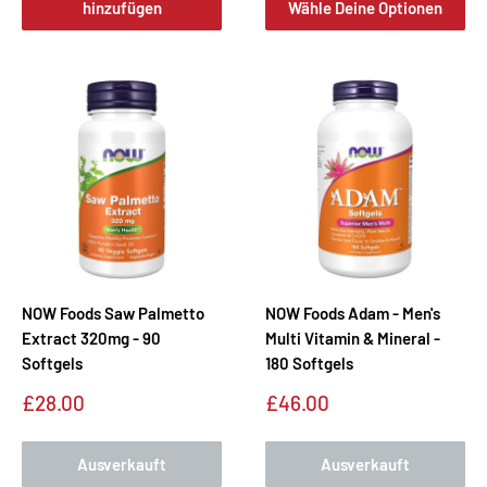
hinzufügen
Wähle Deine Optionen
NOW Foods Saw Palmetto
NOW Foods Adam - Men's
Extract 320mg - 90
Multi Vitamin & Mineral -
Softgels
180 Softgels
Sonderpreis
Sonderpreis
£28.00
£46.00
Ausverkauft
Ausverkauft