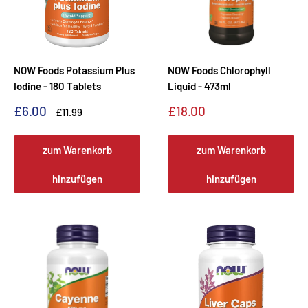
NOW Foods Potassium Plus
NOW Foods Chlorophyll
Iodine - 180 Tablets
Liquid - 473ml
Sonderpreis
Sonderpreis
£6.00
£18.00
Normalpreis
£11.99
zum Warenkorb
zum Warenkorb
hinzufügen
hinzufügen