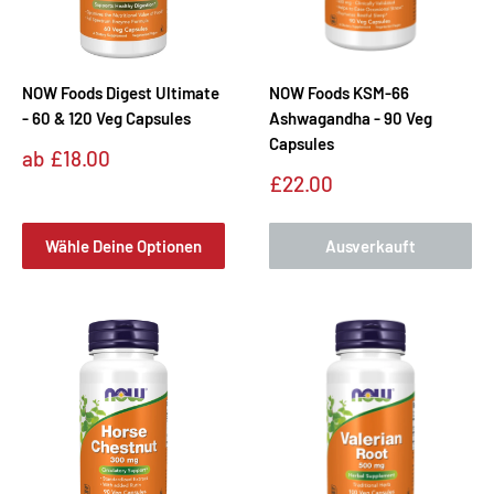
NOW Foods Digest Ultimate
NOW Foods KSM-66
- 60 & 120 Veg Capsules
Ashwagandha - 90 Veg
Capsules
Sonderpreis
ab
£18.00
Sonderpreis
£22.00
Wähle Deine Optionen
Ausverkauft