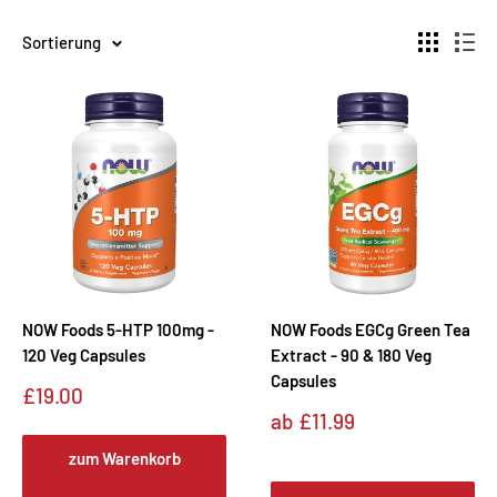
Sortierung
NOW Foods 5-HTP 100mg -
NOW Foods EGCg Green Tea
120 Veg Capsules
Extract - 90 & 180 Veg
Capsules
Sonderpreis
£19.00
Sonderpreis
ab
£11.99
zum Warenkorb